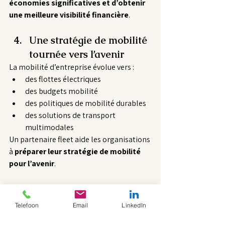
économies significatives et d’obtenir 
une meilleure visibilité financière
.
Une stratégie de mobilité 
tournée vers l’avenir
La mobilité d’entreprise évolue vers :
des flottes électriques
des budgets mobilité
des politiques de mobilité durables
des solutions de transport 
multimodales
Un partenaire fleet aide les organisations 
à 
préparer leur stratégie de mobilité 
pour l’avenir
.
Conclusion
La gestion de flotte restera un élément 
Telefoon
Email
LinkedIn
important du package de rémunération 