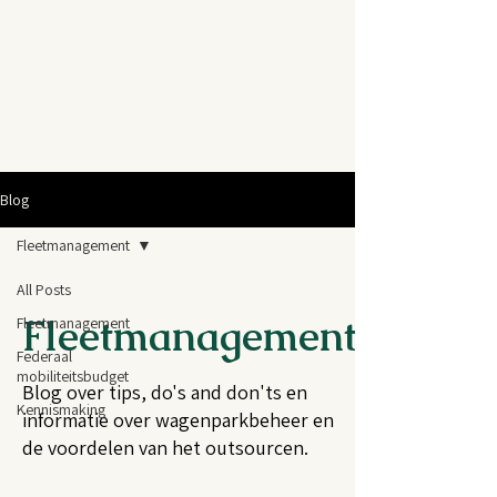
FLEETASTIC
Blog
Fleetmanagement
All Posts
Fleetmanagement
Fleetmanagement
Federaal
mobiliteitsbudget
Blog over tips, do's and don'ts en
Kennismaking
informatie over wagenparkbeheer en
de voordelen van het outsourcen.