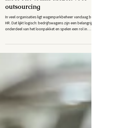
uitbesteden: waarom steeds
meer HR-teams kiezen voor
outsourcing
In veel organisaties ligt wagenparkbeheer vandaag bij
HR. Dat lijkt logisch: bedrijfswagens zijn een belangrijk
onderdeel van het loonpakket en spelen een rol in
retentie en employer branding. Maar in de praktijk
merken veel HR-teams dat fleet management veel meer
tijd vraagt dan verwacht . Wat begint met een
eenvoudige car policy en enkele bedrijfswagens, groeit
al snel uit tot een complexe mix van administratie,
mobiliteitsvragen en operationeel beheer. Daarom
stellen stee